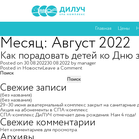
Главная
Цены
Н
Месяц:
Август 2022
Как порадовать детей ко Дню 
Posted on
30.08.2022
30.08.2022
by
manager
on
Posted in
Новости
Leave a Comment
Как
Поиск
порадовать
Поиск
детей
Свежие записи
ко
Дню
(без названия)
знаний?
(без названия)
29–30 июня акватермальный комплекс закрыт на санитарные 
Акция на абонементы в СПА-комплекс
СПА-комплекс ДиЛУЧ отмечает день рождения. Нам 4 года!
Свежие комментарии
Нет комментариев для просмотра.
Архивы