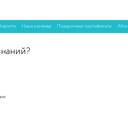
овости
Наша команда
Подарочные сертификаты
Абон
знаний?
дни