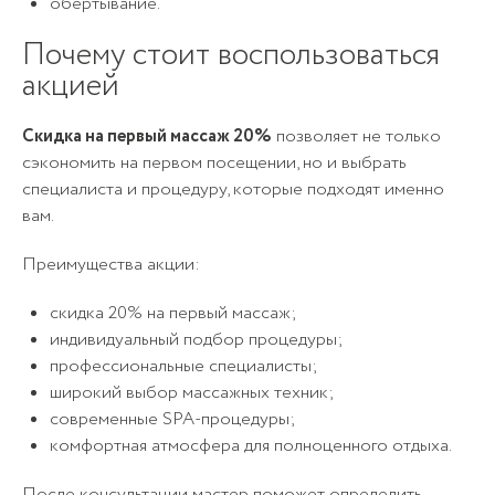
обёртывание.
Почему стоит воспользоваться
10
акцией
Скидка на первый массаж 20%
позволяет не только
Криосауна (разовое посещение)
1 100₽
сэкономить на первом посещении, но и выбрать
посещений
специалиста и процедуру, которые подходят именно
вам.
Преимущества акции:
скидка 20% на первый массаж;
индивидуальный подбор процедуры;
Отправить
профессиональные специалисты;
Отправить
Отмечая, вы даете согласие
широкий выбор массажных техник;
Отправить
на
обработку персональных данных
современные SPA-процедуры;
Отмечая, вы даете согласие
Отмечая, вы даёте согласие
на
обработку персональных данных
комфортная атмосфера для полноценного отдыха.
Отправить
Отправить
на
обработку персональных данных
После консультации мастер поможет определить