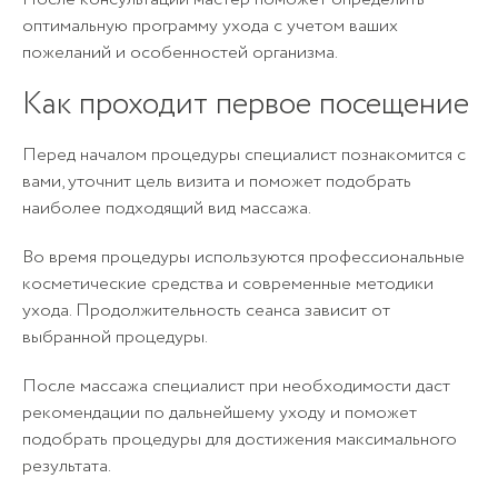
Отмечая, вы даете согласие
Отмечая, вы даете согласие
оптимальную программу ухода с учетом ваших
на
обработку персональных данных
на
обработку персональных данных
пожеланий и особенностей организма.
Как проходит первое посещение
Перед началом процедуры специалист познакомится с
вами, уточнит цель визита и поможет подобрать
наиболее подходящий вид массажа.
Во время процедуры используются профессиональные
косметические средства и современные методики
ухода. Продолжительность сеанса зависит от
выбранной процедуры.
После массажа специалист при необходимости даст
рекомендации по дальнейшему уходу и поможет
подобрать процедуры для достижения максимального
результата.