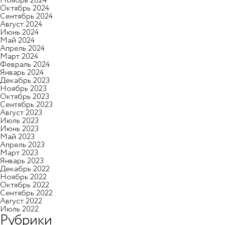
Отправить
Ноябрь 2024
на
обработку персональных данных
Октябрь 2024
Отмечая, вы даете согласие
Сентябрь 2024
Отмечая, вы даёте согласие
на
обработку персональных данных
Август 2024
Отправить
Отправить
на
обработку персональных данных
Июнь 2024
Май 2024
Отмечая, вы даете согласие
Отмечая, вы даете согласие
Апрель 2024
на
обработку персональных данных
на
обработку персональных данных
Март 2024
Февраль 2024
Январь 2024
Декабрь 2023
Ноябрь 2023
Октябрь 2023
Сентябрь 2023
Август 2023
Июль 2023
Июнь 2023
Май 2023
Апрель 2023
Март 2023
Январь 2023
Декабрь 2022
Ноябрь 2022
Октябрь 2022
Сентябрь 2022
Август 2022
Июль 2022
Рубрики