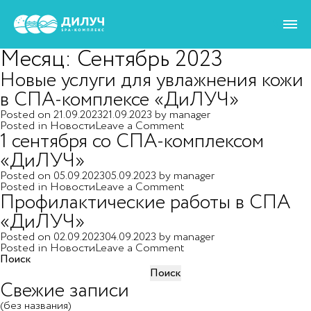
Месяц:
Сентябрь 2023
Новые услуги для увлажнения кожи
в СПА-комплексе «ДиЛУЧ»
Posted on
21.09.2023
21.09.2023
by
manager
on
Posted in
Новости
Leave a Comment
1 сентября со СПА-комплексом
Новые
услуги
«ДиЛУЧ»
для
увлажнения
Posted on
05.09.2023
05.09.2023
by
manager
кожи
on
Posted in
Новости
Leave a Comment
в
Профилактические работы в СПА
1
СПА-
сентября
комплексе
«ДиЛУЧ»
со
«ДиЛУЧ»
СПА-
Posted on
02.09.2023
04.09.2023
by
manager
комплексом
on
Posted in
Новости
Leave a Comment
«ДиЛУЧ»
Профилактические
Поиск
работы
Поиск
в
Свежие записи
СПА
«ДиЛУЧ»
(без названия)