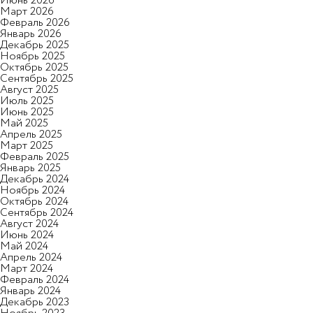
Июнь 2026
Март 2026
Февраль 2026
10
Январь 2026
Декабрь 2025
Ноябрь 2025
Октябрь 2025
Сентябрь 2025
Август 2025
Криосауна (разовое посещение)
1 100₽
Июль 2025
посещений
Июнь 2025
Май 2025
Апрель 2025
Март 2025
Февраль 2025
Январь 2025
Декабрь 2024
Ноябрь 2024
Октябрь 2024
Сентябрь 2024
Отправить
Август 2024
Июнь 2024
Отправить
Отмечая, вы даете согласие
Май 2024
Отправить
Апрель 2024
на
обработку персональных данных
Отмечая, вы даете согласие
Март 2024
Отмечая, вы даёте согласие
на
обработку персональных данных
Февраль 2024
Отправить
Отправить
Январь 2024
на
обработку персональных данных
Декабрь 2023
Отмечая, вы даете согласие