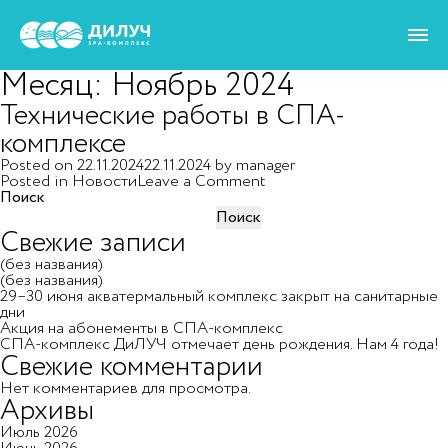
Месяц:
Ноябрь 2024
Технические работы в СПА-
комплексе
Posted on
22.11.2024
22.11.2024
by
manager
on
Posted in
Новости
Leave a Comment
Технические
Поиск
работы
Поиск
в
Свежие записи
СПА-
комплексе
(без названия)
(без названия)
29–30 июня акватермальный комплекс закрыт на санитарные
дни
Акция на абонементы в СПА-комплекс
СПА-комплекс ДиЛУЧ отмечает день рождения. Нам 4 года!
Свежие комментарии
Нет комментариев для просмотра.
Архивы
Июль 2026