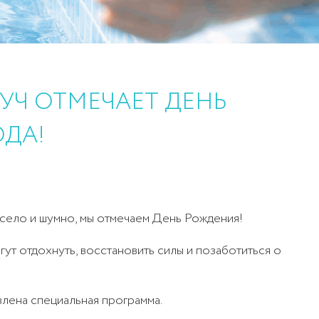
УЧ ОТМЕЧАЕТ ДЕНЬ
ОДА!
10
село и шумно, мы отмечаем День Рождения!
огут отдохнуть, восстановить силы и позаботиться о
Криосауна (разовое посещение)
1 100
посещений
влена специальная программа.