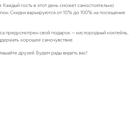
 Каждый гость в этот день сможет самостоятельно
Отмечая, вы даете согласие
упон. Скидки варьируются от 10% до 100% на посещение
Отправить
на
обработку персональных данных
Отмечая, вы даете согласие
Отправить
Отмечая, вы даёте согласие
на
обработку персональных данных
Отправить
на
обработку персональных данных
са предусмотрен свой подарок — кислородный коктейль,
Отмечая, вы даете согласие
Отмечая, вы даете согласие
ддержать хорошее самочувствие.
Отправить
Отправить
на
обработку персональных данных
на
обработку персональных данных
лашайте друзей. Будем рады видеть вас!