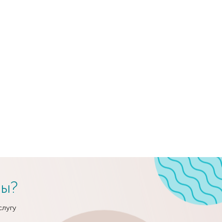
сы?
слугу