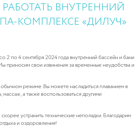
 РАБОТАТЬ ВНУТРЕННИЙ
СПА-КОМПЛЕКСЕ «ДИЛУЧ»
со 2 по 4 сентября 2024 года внутренний бассейн и бани
10
Мы приносим свои извинения за временные неудобства и
 обычном режиме. Вы можете насладиться плаванием в
Криосауна (разовое посещение)
1 100
 массаж, а также воспользоваться другими
посещений
 скорее устранить технические неполадки. Благодарим
отдыха и оздоровления!
Отмечая, вы даете согласие
Отправить
на
обработку персональных данных