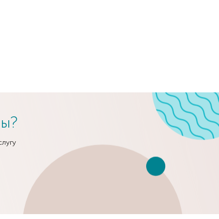
сы?
слугу