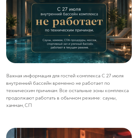
Отправить
Отправить
Отмечая, вы даете согласие
Отправить
на
обработку персональных данных
Отмечая, вы даете согласие
Отмечая, вы даёте согласие
на
обработку персональных данных
Отправить
Отправить
на
обработку персональных данных
Отмечая, вы даете согласие
Отмечая, вы даете согласие
на
обработку персональных данных
на
обработку персональных данных
Важная информация для гостей комплекса С 27 июля
внутренний бассейн временно не работает по
техническим причинам. Все остальные зоны комплекса
продолжают работать в обычном режиме: сауны,
хаммам, СП