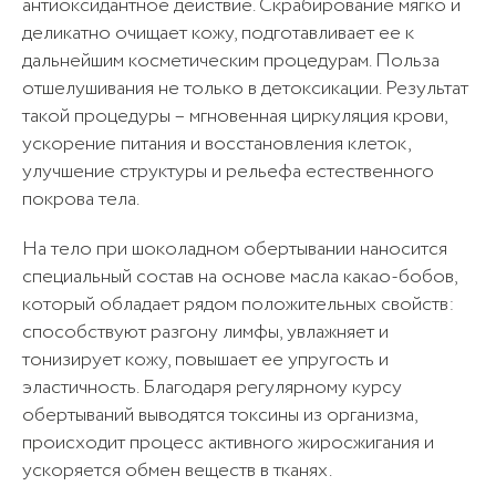
10
антиоксидантное действие. Скрабирование мягко и
деликатно очищает кожу, подготавливает ее к
дальнейшим косметическим процедурам. Польза
Криосауна (разовое посещение)
1 100₽
отшелушивания не только в детоксикации. Результат
посещений
такой процедуры – мгновенная циркуляция крови,
ускорение питания и восстановления клеток,
улучшение структуры и рельефа естественного
покрова тела.
На тело при шоколадном обертывании наносится
Отправить
специальный состав на основе масла какао-бобов,
Отправить
который обладает рядом положительных свойств:
Отмечая, вы даете согласие
Отправить
способствуют разгону лимфы, увлажняет и
на
обработку персональных данных
Отмечая, вы даете согласие
тонизирует кожу, повышает ее упругость и
Отмечая, вы даёте согласие
на
обработку персональных данных
Отправить
Отправить
на
обработку персональных данных
эластичность. Благодаря регулярному курсу
обертываний выводятся токсины из организма,
Отмечая, вы даете согласие
Отмечая, вы даете согласие
на
обработку персональных данных
происходит процесс активного жиросжигания и
на
обработку персональных данных
ускоряется обмен веществ в тканях.