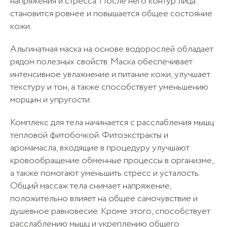
напряжения и стресса. После него контур лица
становится ровнее и повышается общее состояние
кожи.
Отправить
Альгинатная маска на основе водорослей обладает
Отправить
Отмечая, вы даете согласие
рядом полезных свойств. Маска обеспечивает
Отправить
на
обработку персональных данных
Отмечая, вы даете согласие
интенсивное увлажнение и питание кожи, улучшает
Отмечая, вы даёте согласие
на
обработку персональных данных
текстуру и тон, а также способствует уменьшению
Отправить
Отправить
на
обработку персональных данных
морщин и упругости.
Отмечая, вы даете согласие
Отмечая, вы даете согласие
на
обработку персональных данных
на
обработку персональных данных
Комплекс для тела начинается с расслабления мышц
тепловой фитобочкой. Фитоэкстракты и
аромамасла, входящие в процедуру улучшают
кровообращение обменные процессы в организме,
а также помогают уменьшить стресс и усталость.
Общий массаж тела снимает напряжение,
положительно влияет на общее самочувствие и
душевное равновесие. Кроме этого, способствует
расслаблению мышц и укреплению общего