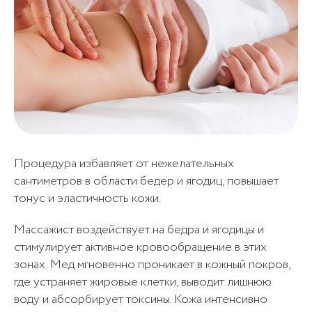
10
Процедура избавляет от нежелательных
сантиметров в области бедер и ягодиц, повышает
Криосауна (разовое посещение)
1 100₽
тонус и эластичность кожи.
посещений
Массажист воздействует на бедра и ягодицы и
стимулирует активное кровообращение в этих
зонах. Мед мгновенно проникает в кожный покров,
где устраняет жировые клетки, выводит лишнюю
воду и абсорбирует токсины. Кожа интенсивно
Отправить