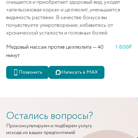
очищается и приобретает здоровый вид, уходят
Отправить
«апельсиновая корка» и целлюлит, уменьшается
Отмечая, вы даете согласие
Отправить
видимость растяжек. В качестве бонуса вы
на
обработку персональных данных
Отмечая, вы даете согласие
почувствуете умиротворение, избавитесь от
Отмечая, вы даёте согласие
на
обработку персональных данных
Отправить
Отправить
на
обработку персональных данных
хронической усталости и головных болей.
Отмечая, вы даете согласие
Отмечая, вы даете согласие
Медовый массаж против целлюлита — 40
1 800₽
на
обработку персональных данных
на
обработку персональных данных
минут
Позвонить
Написать в MAX
Остались вопросы?
Проконсультируем и подберём услугу
исходя из ваших предпочтений