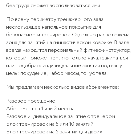
без труда сможет воспользоваться ими.
По всему периметру тренажерного зала
нескользящее напольное покрытие для
безопасности тренировок. Отдельно расположена
зона для занятий на гимнастическом коврике. В зале
Отправить
всегда находится персональный фитнес-инструктор,
Отправить
Отмечая, вы даете согласие
который поможет тем, кто только начал заниматься
Отправить
на
обработку персональных данных
Отмечая, вы даете согласие
или подобрать индивидуальные занятия под вашу
Отмечая, вы даёте согласие
на
обработку персональных данных
цель: похудение, набор массы, тонус тела.
Отправить
Отправить
на
обработку персональных данных
Отмечая, вы даете согласие
Отмечая, вы даете согласие
Мы предлагаем несколько видов абонементов:
на
обработку персональных данных
на
обработку персональных данных
Разовое посещение
Абонемент на 1 или 3 месяца
Разовое индивидуальное занятие с тренером
Блок тренировок на 5 или 10 занятий
Блок тренировок на 5 занятий для двоих